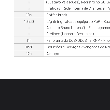
a
(Gustavo Velasques), Registro no SGIS
a
Práticas: Rede Interna de Clientes e IP
10h
Coffee break
10h30
Lightning Talks da equipe do PoP – B
a
Acesso (Bruno Lorensi) e Endereçamen
a
Prefixos (Leandro Bertholdo)
11h
Panorama do DoS/DDoS na RNP – Rild
11h30
Soluções e Serviços Avançados da RN
12h
Almoço