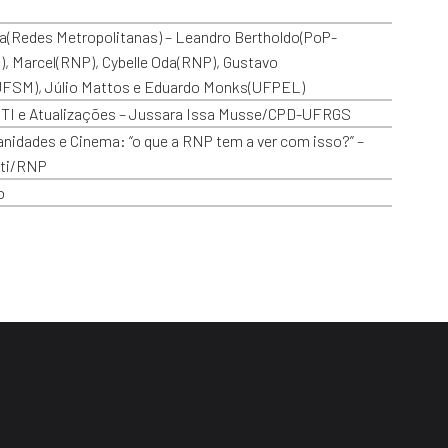
(Redes Metropolitanas) – Leandro Bertholdo(PoP-
, Marcel(RNP), Cybelle Oda(RNP), Gustavo
UFSM), Júlio Mattos e Eduardo Monks(UFPEL)
ITI e Atualizações – Jussara Issa Musse/CPD-UFRGS
nidades e Cinema: “o que a RNP tem a ver com isso?” –
uti/RNP
o