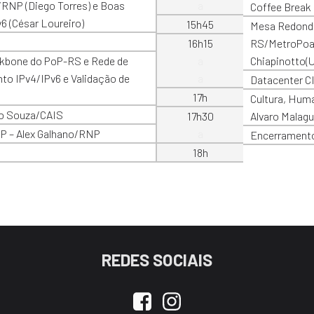
/RNP (Diego Torres) e Boas
a
Coffee Break
v6 (César Loureiro)
15h45
Mesa Redonda
16h15
RS/MetroPoa)
ackbone do PoP-RS e Rede de
a
Chiapinotto(
to IPv4/IPv6 e Validação de
a
Datacenter C
17h
Cultura, Huma
o Souza/CAIS
17h30
Alvaro Malag
P – Alex Galhano/RNP
a
Encerrament
18h
REDES SOCIAIS