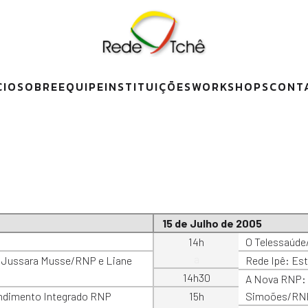
CIO
SOBRE
EQUIPE
INSTITUIÇÕES
WORKSHOPS
CONT
15 de Julho de 2005
14h
O Telessaúde
a
, Jussara Musse/RNP e Liane
Rede Ipê: Est
14h30
A Nova RNP: N
tendimento Integrado RNP
15h
Simoões/RN