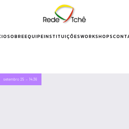
CIO
SOBRE
EQUIPE
INSTITUIÇÕES
WORKSHOPS
CONT
–
setembro 25
14:36